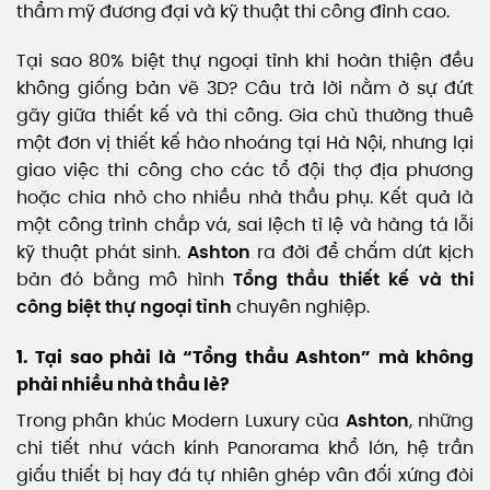
thẩm mỹ đương đại và kỹ thuật thi công đỉnh cao.
Tại sao 80% biệt thự ngoại tỉnh khi hoàn thiện đều
không giống bản vẽ 3D? Câu trả lời nằm ở sự đứt
gãy giữa thiết kế và thi công. Gia chủ thường thuê
một đơn vị thiết kế hào nhoáng tại Hà Nội, nhưng lại
giao việc thi công cho các tổ đội thợ địa phương
hoặc chia nhỏ cho nhiều nhà thầu phụ. Kết quả là
một công trình chắp vá, sai lệch tỉ lệ và hàng tá lỗi
kỹ thuật phát sinh.
Ashton
ra đời để chấm dứt kịch
bản đó bằng mô hình
Tổng thầu thiết kế và thi
công biệt thự ngoại tỉnh
chuyên nghiệp.
1. Tại sao phải là “Tổng thầu Ashton” mà không
phải nhiều nhà thầu lẻ?
Trong phân khúc Modern Luxury của
Ashton
, những
chi tiết như vách kính Panorama khổ lớn, hệ trần
giấu thiết bị hay đá tự nhiên ghép vân đối xứng đòi