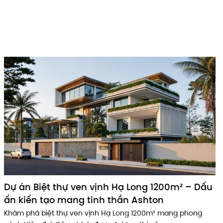
Dự án Biệt thự ven vịnh Hạ Long 1200m² – Dấu
ấn kiến tạo mang tinh thần Ashton
Khám phá biệt thự ven vịnh Hạ Long 1200m² mang phong