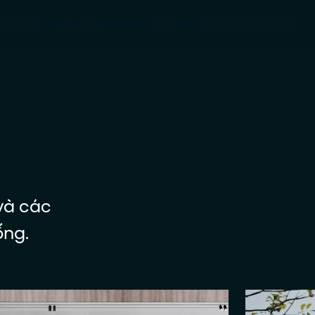
TẠP CHÍ
PHONG CÁCH
BLOG
 và các
ống.