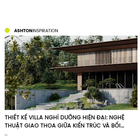
ASHTON
INSPIRATION
THIẾT KẾ VILLA NGHỈ DƯỠNG HIỆN ĐẠI: NGHỆ
THUẬT GIAO THOA GIỮA KIẾN TRÚC VÀ BỐI
CẢNH
...