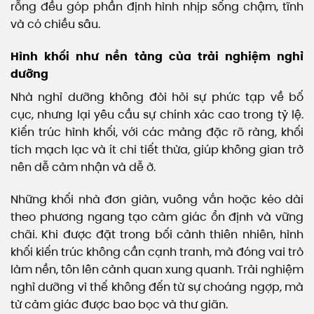
rỗng đều góp phần định hình nhịp sống chậm, tĩnh
và có chiều sâu.
Hình khối như nền tảng của trải nghiệm nghỉ
dưỡng
Nhà nghỉ dưỡng không đòi hỏi sự phức tạp về bố
cục, nhưng lại yêu cầu sự chính xác cao trong tỷ lệ.
Kiến trúc hình khối, với các mảng đặc rõ ràng, khối
tích mạch lạc và ít chi tiết thừa, giúp không gian trở
nên dễ cảm nhận và dễ ở.
Những khối nhà đơn giản, vuông vắn hoặc kéo dài
theo phương ngang tạo cảm giác ổn định và vững
chãi. Khi được đặt trong bối cảnh thiên nhiên, hình
khối kiến trúc không cần cạnh tranh, mà đóng vai trò
làm nền, tôn lên cảnh quan xung quanh. Trải nghiệm
nghỉ dưỡng vì thế không đến từ sự choáng ngợp, mà
từ cảm giác được bao bọc và thư giãn.