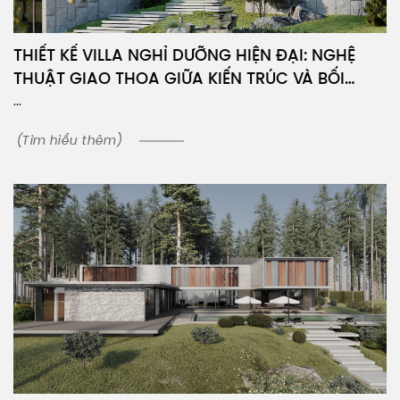
THIẾT KẾ VILLA NGHỈ DƯỠNG HIỆN ĐẠI: NGHỆ
THUẬT GIAO THOA GIỮA KIẾN TRÚC VÀ BỐI
CẢNH
...
(Tìm hiểu thêm)