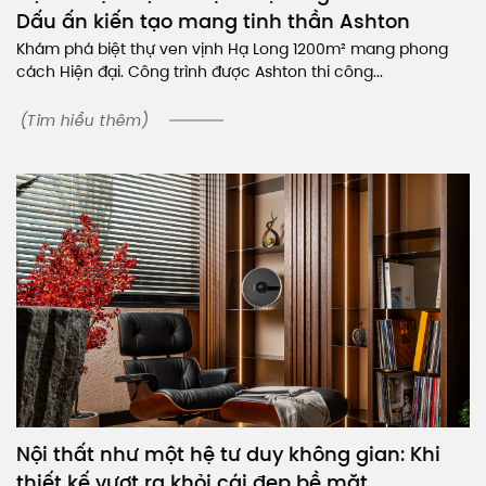
Dấu ấn kiến tạo mang tinh thần Ashton
Khám phá biệt thự ven vịnh Hạ Long 1200m² mang phong
cách Hiện đại. Công trình được Ashton thi công...
(Tìm hiểu thêm)
Nội thất như một hệ tư duy không gian: Khi
thiết kế vượt ra khỏi cái đẹp bề mặt