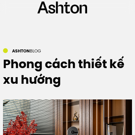
Bỏ
qua
nội
dung
ASHTON
BLOG
Phong cách thiết kế
xu hướng