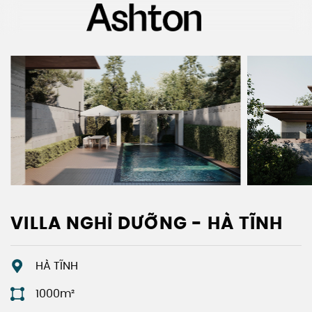
Bỏ
qua
nội
dung
VILLA NGHỈ DƯỠNG - HÀ TĨNH
HÀ TĨNH
1000m²